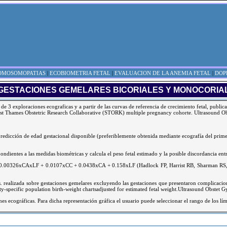
ROMOSOMOPATIAS
|
ECOBIOMETRIA FETAL
|
EVALUACION DE LA ANEMIA FETAL
|
DOP
 GESTACIONES GEMELARES BICORIALES Y MONOCORIA
de 3 exploraciones ecograficas y a partir de las curvas de referencia de crecimiento fetal, public
uthwest Thames Obstetric Research Collaborative (STORK) multiple pregnancy cohorte. Ultrasound 
predicción de edad gestacional disponible (preferiblemente obtenida mediante ecografía del primer
pondientes a las medidas biométricas y calcula el peso fetal estimado y la posible discordancia ent
 - 0.00326xCAxLF + 0.0107xCC + 0.0438xCA + 0.158xLF (Hadlock FP, Harrist RB, Sharman RS, De
ols. realizada sobre gestaciones gemelares excluyendo las gestaciones que presentaron complica
ty-specific population birth-weight chartsadjusted for estimated fetal weight.Ultrasound Obstet 
nes ecográficas. Para dicha representación gráfica el usuario puede seleccionar el rango de los lím