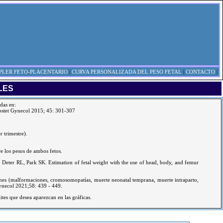
PLER FETO-PLACENTARIO
|
CURVA PERSONALIZADA DEL PESO FETAL
|
CONTACTO
|
LES
adas en:
Obstet Gynecol 2015; 45: 301-307
 trimestre).
re los pesos de ambos fetos.
ter RL, Park SK. Estimation of fetal weight with the use of head, body, and femur
ciones (malformaciones, cromosomopatías, muerte neonatal temprana, muerte intraparto,
Gynecol 2021;58: 439 - 449.
ites que desea aparezcan en las gráficas.