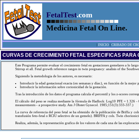
FetalTest
.com
Medicina Fetal On Line.
|
INICIO
|
CRIBADO DE C
CURVAS DE CRECIMIENTO FETAL ESPECIFICAS PARA
Este Programa permite evaluar el crecimiento fetal en gestaciones gemelares a lo largo 
Stirrup et all. Fetal growth reference ranges in twin pregnancy: analisis of the So
Siguiendo la metodologia de los autores, es necesario:
Introducir la edad gestacional exacta (en semanas y días:), en función de la mejor 
Introducir la información sobre corionicidad de la gestación.
Tras la introducción de los datos el programa calcula el percentil y los z-scores corres
El cálculo del peso se realiza mediante la fórmula de Hadlock: Log10 PFE = 1.326
measurements - a prospective study. Am J Obstet Gynecol. 1985;151(3):333-337.)
La curva de referencia del peso fetal se ha obtenido de la publicación de Briffa y c
transfusión feto-fetal o RCIU selectivo de un gemelo). BRIFFA y cols. Twin chorionici
Realiza, además, la representación grafica de los valores de cada una de las exploracio