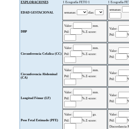
EXPLORACIONES
1 Ecografía FETO 1
1 Ecografía FE
semanas:
EDAD GESTACIONAL
semanas:
días:
Valor:
mm.
Valor:
DBP
Ptil:
% Z-score:
Ptil:
%
Valor:
mm.
Valor:
Circunferencia Cefalica (CC)
Ptil:
% Z-score:
Ptil:
%
Valor:
mm.
Valor:
Circunferencia Abdominal
Ptil:
% Z-score:
(CA)
Ptil:
%
Valor:
mm.
Valor:
Longitud Fémur (LF)
Ptil:
% Z-score:
Ptil:
%
Valor:
gs.
Valor:
Peso Fetal Estimado (PFE)
Ptil:
% Z-score:
Ptil:
%
Discordancia 